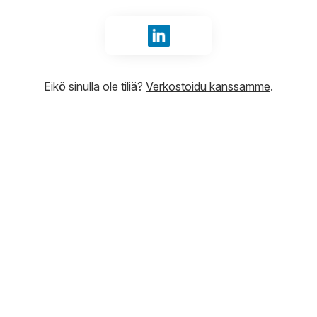
Kirjaudu sisään tunnuksilla Li
Eikö sinulla ole tiliä?
Verkostoidu kanssamme
.