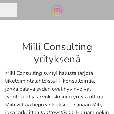
Jaa sivu
URAVALIKKO
Miili Consulting
yrityksenä
Miili Consulting syntyi halusta tarjota
liiketoimintalähtöistä IT-konsultointia,
jonka palava sydän ovat hyvinvoivat
työntekijät ja arvokeskeinen yrityskulttuuri.
Miili viittaa hepreankieliseen sanaan Mili,
joka tarkoittaa
luottoystävää
. Haluammekin