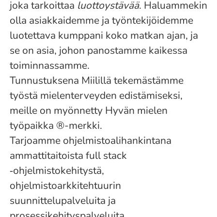
joka tarkoittaa
luottoystävää
. Haluammekin
olla asiakkaidemme ja työntekijöidemme
luotettava kumppani koko matkan ajan, ja
se on asia, johon panostamme kaikessa
toiminnassamme.
Tunnustuksena Miilillä tekemästämme
työstä mielenterveyden edistämiseksi,
meille on myönnetty Hyvän mielen
työpaikka ®-merkki.
Tarjoamme ohjelmistoalihankintana
ammattitaitoista full stack
‑ohjelmistokehitystä,
ohjelmistoarkkitehtuurin
suunnittelupalveluita ja
prosessikehityspalveluita.