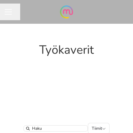
Jaa sivu
URAVALIKKO
Työkaverit
Tiimit
Tiimit
Search