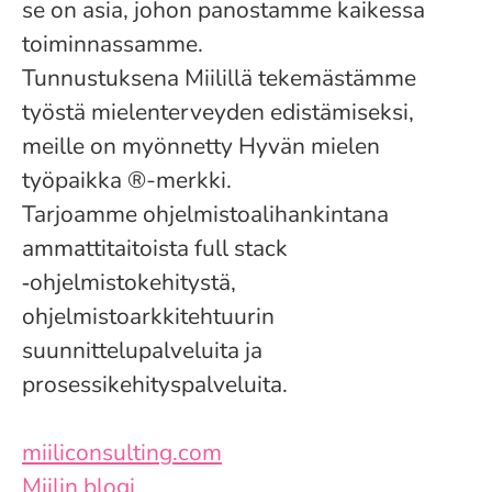
se on asia, johon panostamme kaikessa
toiminnassamme.
Tunnustuksena Miilillä tekemästämme
työstä mielenterveyden edistämiseksi,
meille on myönnetty Hyvän mielen
työpaikka ®-merkki.
Tarjoamme ohjelmistoalihankintana
ammattitaitoista full stack
‑ohjelmistokehitystä,
ohjelmistoarkkitehtuurin
suunnittelupalveluita ja
prosessikehityspalveluita.
miiliconsulting.com
Miilin blogi