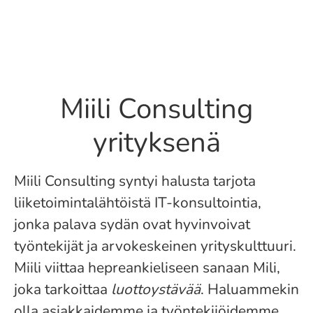
Miili Consulting
yrityksenä
Miili Consulting syntyi halusta tarjota
liiketoimintalähtöistä IT-konsultointia,
jonka palava sydän ovat hyvinvoivat
työntekijät ja arvokeskeinen yrityskulttuuri.
Miili viittaa hepreankieliseen sanaan Mili,
joka tarkoittaa
luottoystävää
. Haluammekin
olla asiakkaidemme ja työntekijöidemme