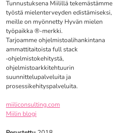
Tunnustuksena Miilillä tekemästämme
työstä mielenterveyden edistämiseksi,
meille on myönnetty Hyvän mielen
työpaikka ®-merkki.
Tarjoamme ohjelmistoalihankintana
ammattitaitoista full stack
‑ohjelmistokehitystä,
ohjelmistoarkkitehtuurin
suunnittelupalveluita ja
prosessikehityspalveluita.
miiliconsulting.com
Miilin blogi
Perustettu
2018