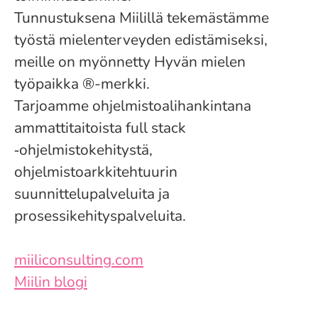
Tunnustuksena Miilillä tekemästämme
työstä mielenterveyden edistämiseksi,
meille on myönnetty Hyvän mielen
työpaikka ®-merkki.
Tarjoamme ohjelmistoalihankintana
ammattitaitoista full stack
‑ohjelmistokehitystä,
ohjelmistoarkkitehtuurin
suunnittelupalveluita ja
prosessikehityspalveluita.
miiliconsulting.com
Miilin blogi